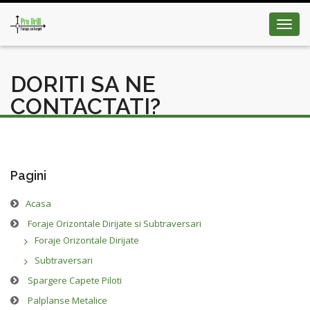
Toggl
navig
DORITI SA NE
CONTACTATI?
Pagini
Acasa
Foraje Orizontale Dirijate si Subtraversari
Foraje Orizontale Dirijate
Subtraversari
Spargere Capete Piloti
Palplanse Metalice