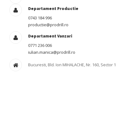
Departament Productie
0743 184 996
productie@prodrill.ro
Departament Vanzari
0771 236 006
iulian.manica@prodrill.ro
Bucuresti, Bld. Ion MIHALACHE, Nr. 160, Sector 1