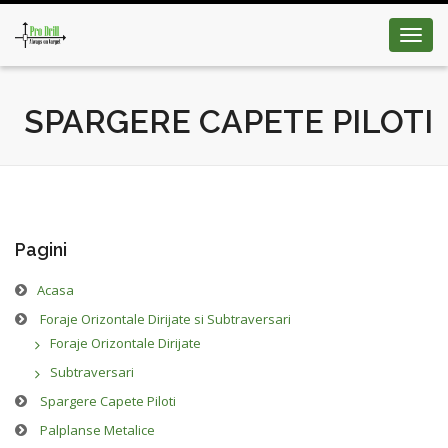
Toggl
navig
SPARGERE CAPETE PILOTI
Pagini
Acasa
Foraje Orizontale Dirijate si Subtraversari
Foraje Orizontale Dirijate
Subtraversari
Spargere Capete Piloti
Palplanse Metalice