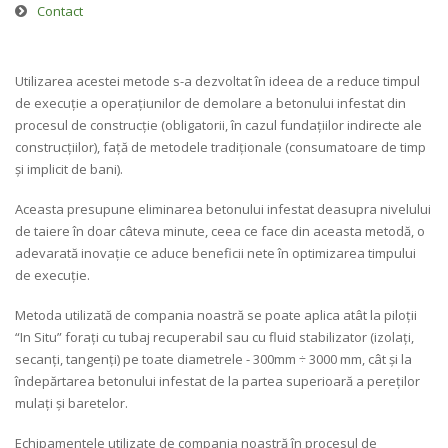
Contact
Utilizarea acestei metode s-a dezvoltat în ideea de a reduce timpul
de execuție a operațiunilor de demolare a betonului infestat din
procesul de construcție (obligatorii, în cazul fundațiilor indirecte ale
construcțiilor), față de metodele tradiționale (consumatoare de timp
și implicit de bani).
Aceasta presupune eliminarea betonului infestat deasupra nivelului
de taiere în doar câteva minute, ceea ce face din aceasta metodă, o
adevarată inovație ce aduce beneficii nete în optimizarea timpului
de execuție.
Metoda utilizată de compania noastră se poate aplica atât la piloții
“In Situ” forați cu tubaj recuperabil sau cu fluid stabilizator (izolați,
secanți, tangenți) pe toate diametrele - 300mm ÷ 3000 mm, cât și la
îndepărtarea betonului infestat de la partea superioară a pereților
mulați și baretelor.
Echipamentele utilizate de compania noastră în procesul de