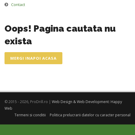
Contact
Oops! Pagina cautata nu
exista
MERGI INAPOI ACASA
© 2015 - 2026, ProDrill.ro |
Web Design & Web Development: Happy
Web
Termeni si conditii
Politica prelucrarii datelor cu caracter personal