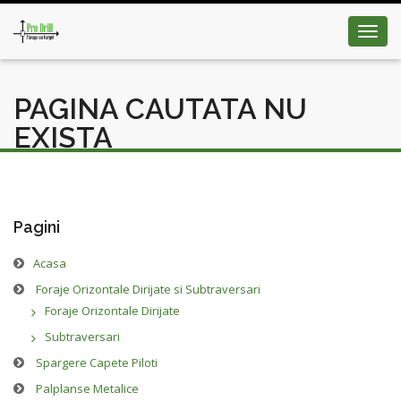
Toggl
navig
PAGINA CAUTATA NU
EXISTA
Pagini
Acasa
Foraje Orizontale Dirijate si Subtraversari
Foraje Orizontale Dirijate
Subtraversari
Spargere Capete Piloti
Palplanse Metalice