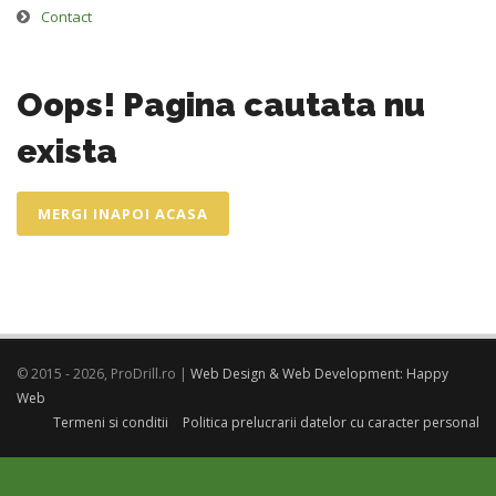
Contact
Oops! Pagina cautata nu
exista
MERGI INAPOI ACASA
© 2015 - 2026, ProDrill.ro |
Web Design & Web Development: Happy
Web
Termeni si conditii
Politica prelucrarii datelor cu caracter personal