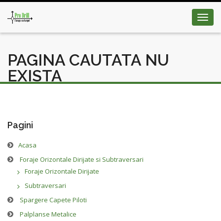
Toggl
navig
PAGINA CAUTATA NU
EXISTA
Pagini
Acasa
Foraje Orizontale Dirijate si Subtraversari
Foraje Orizontale Dirijate
Subtraversari
Spargere Capete Piloti
Palplanse Metalice