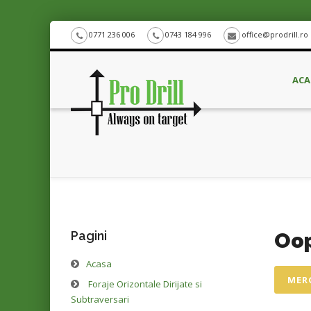
0771 236 006
0743 184 996
office@prodrill.ro
ACA
Pagini
Oop
Acasa
MERG
Foraje Orizontale Dirijate si
Subtraversari