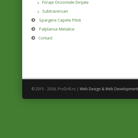
Foraje Orizontale Dirijate
Subtraversari
Spargere Capete Piloti
Palplanse Metalice
Contact
© 2015 - 2026, ProDrill.ro |
Web Design & Web Development