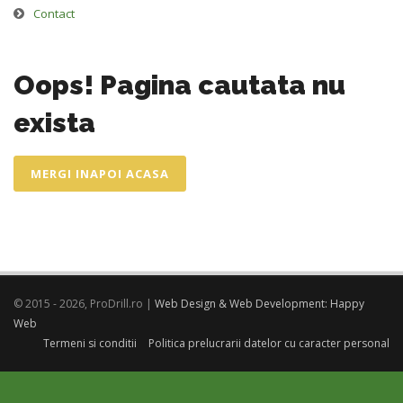
Contact
Oops! Pagina cautata nu
exista
MERGI INAPOI ACASA
© 2015 - 2026, ProDrill.ro |
Web Design & Web Development: Happy
Web
Termeni si conditii
Politica prelucrarii datelor cu caracter personal