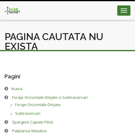
Toggl
navig
PAGINA CAUTATA NU
EXISTA
Pagini
Acasa
Foraje Orizontale Dirijate si Subtraversari
Foraje Orizontale Dirijate
Subtraversari
Spargere Capete Piloti
Palplanse Metalice