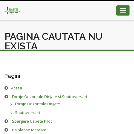
Toggl
navig
PAGINA CAUTATA NU
EXISTA
Pagini
Acasa
Foraje Orizontale Dirijate si Subtraversari
Foraje Orizontale Dirijate
Subtraversari
Spargere Capete Piloti
Palplanse Metalice