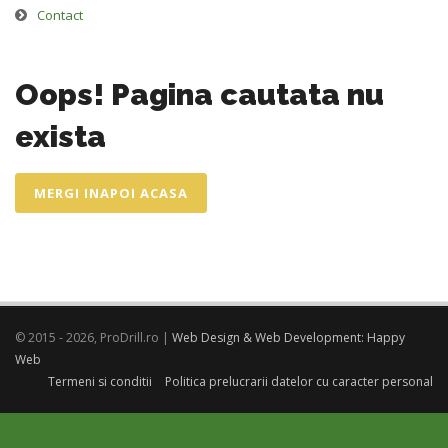
Contact
Oops! Pagina cautata nu
exista
MERGI INAPOI ACASA
© 2015 - 2026, ProDrill.ro |
Web Design & Web Development: Happy
Web
Termeni si conditii
Politica prelucrarii datelor cu caracter personal