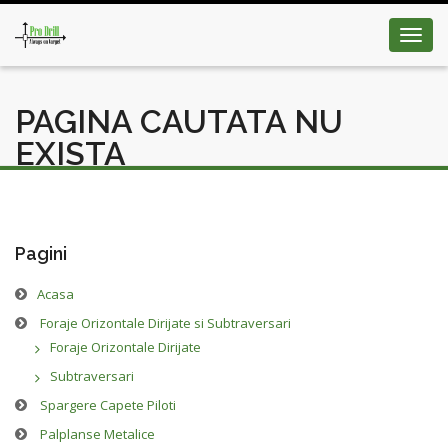
Toggl
navig
PAGINA CAUTATA NU
EXISTA
Pagini
Acasa
Foraje Orizontale Dirijate si Subtraversari
Foraje Orizontale Dirijate
Subtraversari
Spargere Capete Piloti
Palplanse Metalice