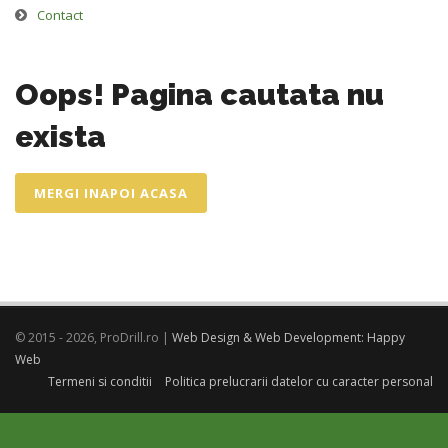
Contact
Oops! Pagina cautata nu
exista
MERGI INAPOI ACASA
© 2015 - 2026, ProDrill.ro |
Web Design & Web Development: Happy
Web
Termeni si conditii
Politica prelucrarii datelor cu caracter personal