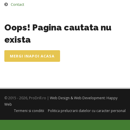
Contact
Oops! Pagina cautata nu
exista
MERGI INAPOI ACASA
© 2015 - 2026, ProDrill.ro |
Web Design & Web Development: Happy
Web
Termeni si conditii
Politica prelucrarii datelor cu caracter personal