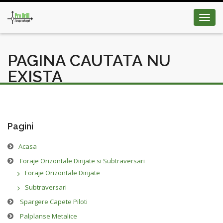
Toggl
navig
PAGINA CAUTATA NU
EXISTA
Pagini
Acasa
Foraje Orizontale Dirijate si Subtraversari
Foraje Orizontale Dirijate
Subtraversari
Spargere Capete Piloti
Palplanse Metalice