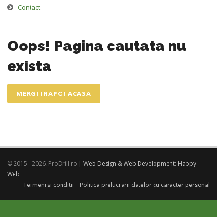
Contact
Oops! Pagina cautata nu
exista
MERGI INAPOI ACASA
© 2015 - 2026, ProDrill.ro |
Web Design & Web Development: Happy
Web
Termeni si conditii
Politica prelucrarii datelor cu caracter personal