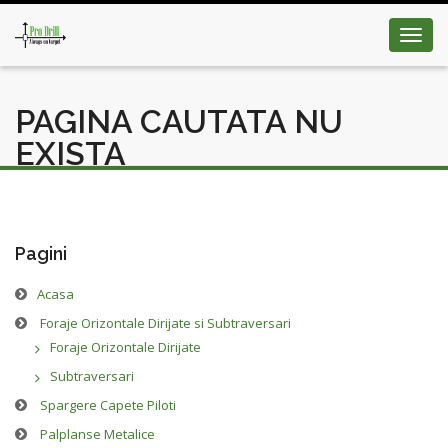
Toggl
navig
PAGINA CAUTATA NU
EXISTA
Pagini
Acasa
Foraje Orizontale Dirijate si Subtraversari
Foraje Orizontale Dirijate
Subtraversari
Spargere Capete Piloti
Palplanse Metalice