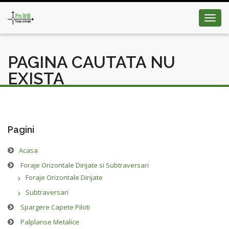
Toggl
navig
PAGINA CAUTATA NU
EXISTA
Pagini
Acasa
Foraje Orizontale Dirijate si Subtraversari
Foraje Orizontale Dirijate
Subtraversari
Spargere Capete Piloti
Palplanse Metalice