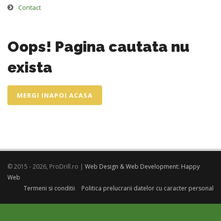
Contact
Oops! Pagina cautata nu
exista
MERGI INAPOI ACASA
© 2015 - 2026, ProDrill.ro |
Web Design & Web Development: Happy
Web
Termeni si conditii
Politica prelucrarii datelor cu caracter personal