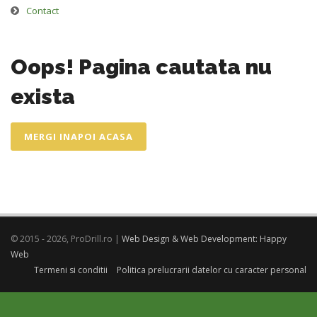
Contact
Oops! Pagina cautata nu
exista
MERGI INAPOI ACASA
© 2015 - 2026, ProDrill.ro |
Web Design & Web Development: Happy
Web
Termeni si conditii
Politica prelucrarii datelor cu caracter personal