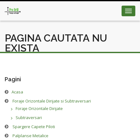
Toggl
navig
PAGINA CAUTATA NU
EXISTA
Pagini
Acasa
Foraje Orizontale Dirijate si Subtraversari
Foraje Orizontale Dirijate
Subtraversari
Spargere Capete Piloti
Palplanse Metalice