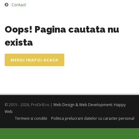
Contact
Oops! Pagina cautata nu
exista
MERGI INAPOI ACASA
© 2015 - 2026, ProDrill.ro |
Web Design & Web Development: Happy
Web
Termeni si conditii
Politica prelucrarii datelor cu caracter personal