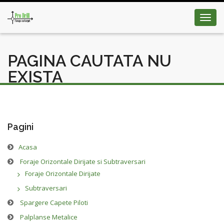
Toggl
navig
PAGINA CAUTATA NU
EXISTA
Pagini
Acasa
Foraje Orizontale Dirijate si Subtraversari
Foraje Orizontale Dirijate
Subtraversari
Spargere Capete Piloti
Palplanse Metalice