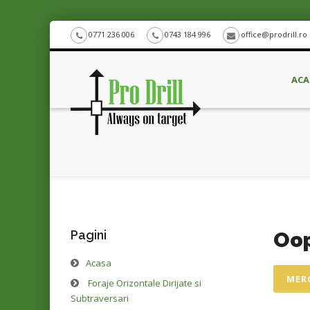
0771 236 006
0743 184 996
office@prodrill.ro
ACA
Pagini
Oop
Acasa
MERG
Foraje Orizontale Dirijate si
Subtraversari