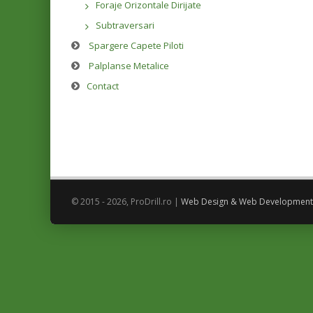
Foraje Orizontale Dirijate
Subtraversari
Spargere Capete Piloti
Palplanse Metalice
Contact
© 2015 - 2026, ProDrill.ro |
Web Design & Web Development