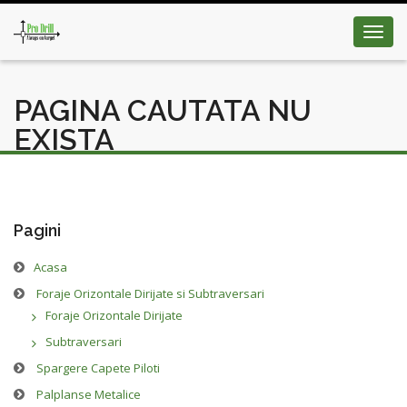
Toggl
navig
PAGINA CAUTATA NU
EXISTA
Pagini
Acasa
Foraje Orizontale Dirijate si Subtraversari
Foraje Orizontale Dirijate
Subtraversari
Spargere Capete Piloti
Palplanse Metalice