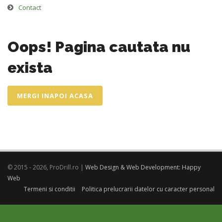
Contact
Oops! Pagina cautata nu
exista
MERGI INAPOI ACASA
© 2015 - 2026, ProDrill.ro |
Web Design & Web Development: Happy
Web
Termeni si conditii
Politica prelucrarii datelor cu caracter personal