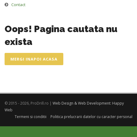
Contact
Oops! Pagina cautata nu
exista
MERGI INAPOI ACASA
© 2015 - 2026, ProDrill.ro |
Web Design & Web Development: Happy
Web
Termeni si conditii
Politica prelucrarii datelor cu caracter personal