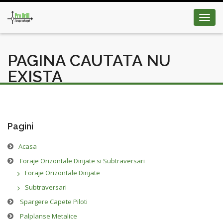
Toggl
navig
PAGINA CAUTATA NU
EXISTA
Pagini
Acasa
Foraje Orizontale Dirijate si Subtraversari
Foraje Orizontale Dirijate
Subtraversari
Spargere Capete Piloti
Palplanse Metalice