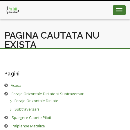
Toggl
navig
PAGINA CAUTATA NU
EXISTA
Pagini
Acasa
Foraje Orizontale Dirijate si Subtraversari
Foraje Orizontale Dirijate
Subtraversari
Spargere Capete Piloti
Palplanse Metalice