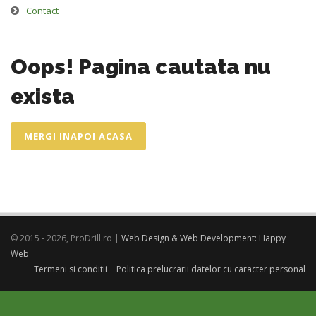
Contact
Oops! Pagina cautata nu
exista
MERGI INAPOI ACASA
© 2015 - 2026, ProDrill.ro |
Web Design & Web Development: Happy
Web
Termeni si conditii
Politica prelucrarii datelor cu caracter personal