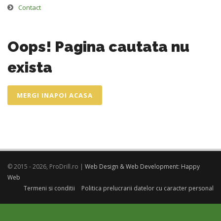
Contact
Oops! Pagina cautata nu
exista
MERGI INAPOI ACASA
© 2015 - 2026, ProDrill.ro |
Web Design & Web Development: Happy
Web
Termeni si conditii
Politica prelucrarii datelor cu caracter personal