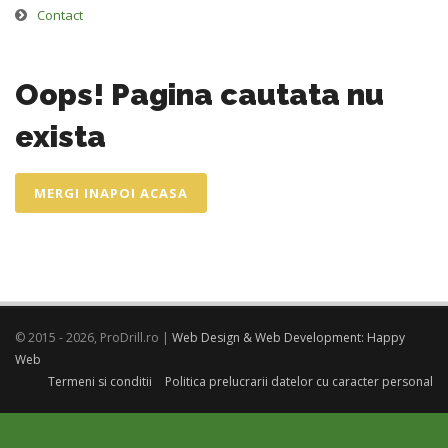
Contact
Oops! Pagina cautata nu
exista
MERGI INAPOI ACASA
© 2015 - 2026, ProDrill.ro |
Web Design & Web Development: Happy
Web
Termeni si conditii
Politica prelucrarii datelor cu caracter personal