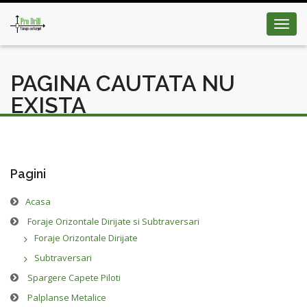
Toggl
navig
PAGINA CAUTATA NU
EXISTA
Pagini
Acasa
Foraje Orizontale Dirijate si Subtraversari
Foraje Orizontale Dirijate
Subtraversari
Spargere Capete Piloti
Palplanse Metalice